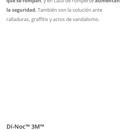
que se rompan
, y en caso de romperse
aumentan
la seguridad.
También son la solución ante
ralladuras, graffitis y actos de vandalismo.
Di-Noc™
3M
™