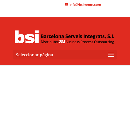
+34 93 415 3060
info@bsimmm.com
Seleccionar página
Scotchcal™ Serie IJ40 de
3M™
Vinilo de impresión adhesivo
Lámina de vinilo calandrado polimérico (75 µm) de calidad
intermedia. Disponible en blanco brillo con adhesivo
permanente y sensible a la presión, y en blanco brillo y
mate con adhesivo retirable y sensible a la presión.