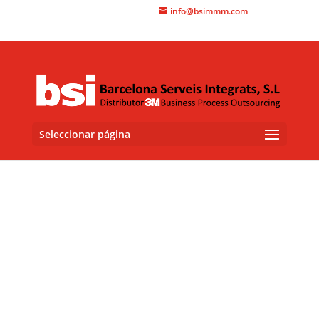
+34 93 415 3060
info@bsimmm.com
Seleccionar página
3M™
CS20
Lámina de control solar para
vehículos
La lámina de control solar CS20 de 3M es una solución
sofisticada diseñada para brindar un control óptimo del
calor y la luz solar en una amplia variedad de entornos.
Con su tecnología avanzada y beneficios destacados, esta
lámina ofrece una serie de ventajas tanto para propietarios