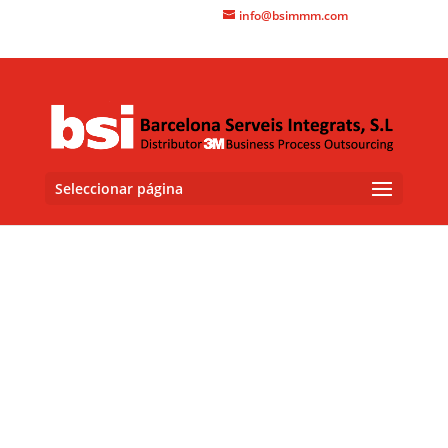
+34 93 415 3060
info@bsimmm.com
Seleccionar página
3M™ Ultra S600
Film antivandálico para ventanas
S600 de 3M
Las láminas de seguridad para ventanas 3M™
Scotchshield™ Serie Ultra son transparentes, con
microcapas y resistentes al desgarro para proteger de
explosiones de bombas, actos vandálicos, desastres
naturales y otro tipo de impactos. Estas láminas ofrecen un